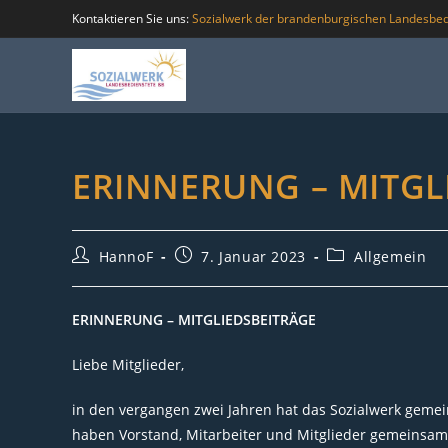
Zum
Kontaktieren Sie uns:
Sozialwerk der brandenburgischen Landesbed
Inhalt
springen
ERINNERUNG – MITGL
Beitrags-
Beitrag
Beitrags-
HannoF
7. Januar 2023
Allgemein
Autor:
veröffentlicht:
Kategorie:
ERINNERUNG – MITGLIEDSBEITRÄGE
Liebe Mitglieder,
in den vergangen zwei Jahren hat das Sozialwerk gemei
haben Vorstand, Mitarbeiter und Mitglieder gemeinsam