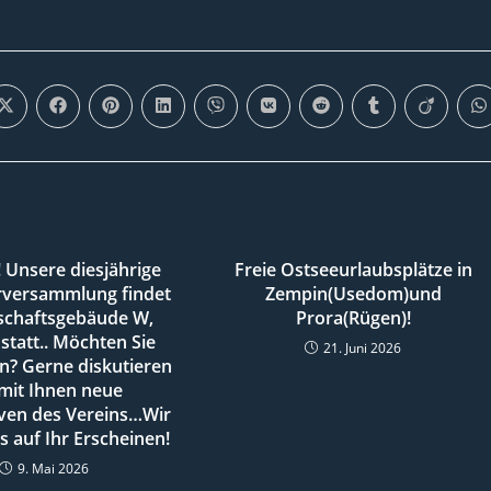
Öffnet
Öffnet
Öffnet
Öffnet
Öffnet
Öffnet
Öffnet
Öffnet
Öffnet
Ö
in
in
in
in
in
in
in
in
in
i
einem
einem
einem
einem
einem
einem
einem
einem
einem
e
neuen
neuen
neuen
neuen
neuen
neuen
neuen
neuen
neuen
n
Fenster
Fenster
Fenster
Fenster
Fenster
Fenster
Fenster
Fenster
Fenster
F
 Unsere diesjährige
Freie Ostseeurlaubsplätze in
rversammlung findet
Zempin(Usedom)und
schaftsgebäude W,
Prora(Rügen)!
statt.. Möchten Sie
21. Juni 2026
n? Gerne diskutieren
 mit Ihnen neue
ven des Vereins…Wir
s auf Ihr Erscheinen!
9. Mai 2026