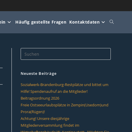
ein
Häufig gestellte Fragen
Kontaktdaten
Website-
Suche
umschalte
Neueste Beiträge
Sozialwerk-Brandenburg-Restplätze und bittet um
Hilfe! Spendenaufruf an die Mitglieder!
Beitragsordnung 2026
Freie Ostseeurlaubsplätze in Zempin(Usedom)und
Prora(Rügen)!
Achtung! Unsere diesjährige
Mitgliederversammlung findet im