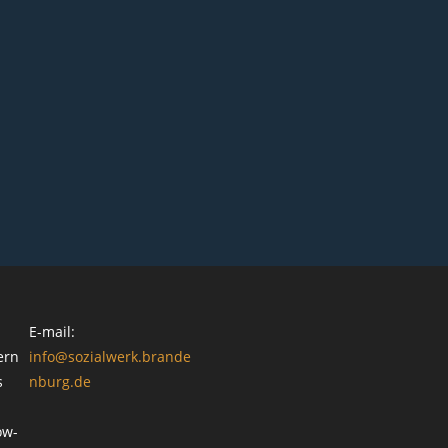
E-mail:
ern
info@sozialwerk.brande
s
nburg.de
ow-