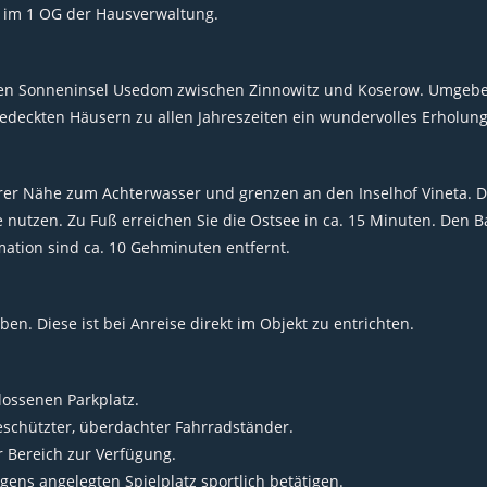
h im 1 OG der Hausverwaltung.
nen Sonneninsel Usedom zwischen Zinnowitz und Koserow. Umgeben
edeckten Häusern zu allen Jahreszeiten ein wundervolles Erholungs
rer Nähe zum Achterwasser und grenzen an den Inselhof Vineta. Do
utzen. Zu Fuß erreichen Sie die Ostsee in ca. 15 Minuten. Den 
ation sind ca. 10 Gehminuten entfernt.
n. Diese ist bei Anreise direkt im Objekt zu entrichten.
lossenen Parkplatz.
eschützter, überdachter Fahrradständer.
r Bereich zur Verfügung.
ens angelegten Spielplatz sportlich betätigen.