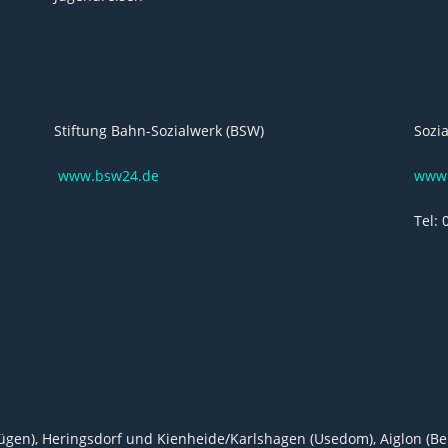
Stiftung Bahn-Sozialwerk (BSW)
Sozi
www.bsw24.de
www.
Tel: 
ügen), Heringsdorf und Kienheide/Karlshagen (Usedom), Aiglon (Berli