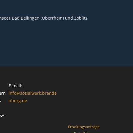
ee), Bad Bellingen (Oberrhein) und Zöblitz
E-mail:
ern
info@sozialwerk.brande
s
nburg.de
ow-
Erholungsanträge