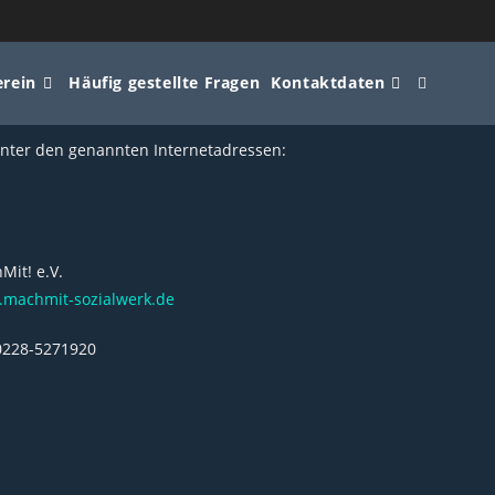
erein
Häufig gestellte Fragen
Kontaktdaten
unter den genannten Internetadressen:
Mit! e.V.
machmit-sozialwerk.de
 0228-5271920